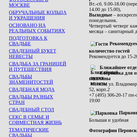
Вт.-сб. 9.00-18.00 (пер
МОСКВЕ
14.00 до 15.00),
ОБРУЧАЛЬНЫЕ КОЛЬЦА
Выходные
– воскресен
И УКРАШЕНИЯ
понедельник.
ОСНОВАНО НА
Четвертый четверг ка
РЕАЛЬНЫХ СОБЫТИЯХ
месяца – санитарный д
ПОДГОТОВКА К
СВАДЬБЕ
Рекомендуе
СВАДЕБНЫЙ БУКЕТ
количество гостей
НЕВЕСТЫ
Рекомендуется до 15-2
СВАДЬБА ЗА ГРАНИЦЕЙ
Ближайшее отде
И ПУТЕШЕСТВИЯ
Сбербанка для 
СВАДЬБЫ
пошлины
ЗНАМЕНИТОСТЕЙ
Москва, ул. Владимирс
СВАДЕБНАЯ МОДА
52, корп.2
+7 (495) 306-20-17 пн-с
СВАДЬБЫ РАЗНЫХ
19:00
СТРАН
СВАДЕБНЫЙ СТОЛ
Парков
СЕКС В СЕМЬЕ И
Большая и удобная
СОВМЕСТНАЯ ЖИЗНЬ
ТЕМАТИЧЕСКИЕ
Фотографии Перовск
СВАДЬБЫ