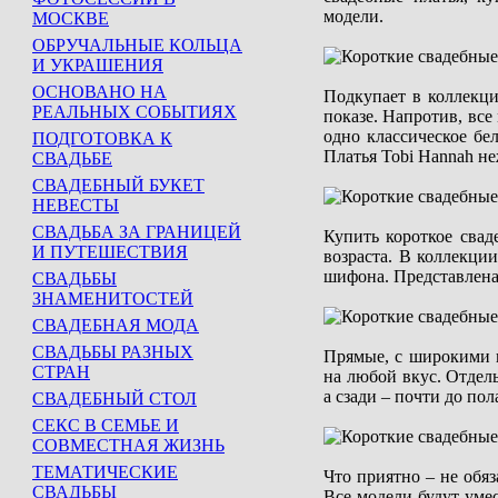
модели.
МОСКВЕ
ОБРУЧАЛЬНЫЕ КОЛЬЦА
И УКРАШЕНИЯ
ОСНОВАНО НА
Подкупает в коллекци
РЕАЛЬНЫХ СОБЫТИЯХ
показе. Напротив, все
одно классическое бел
ПОДГОТОВКА К
Платья Tobi Hannah не
СВАДЬБЕ
СВАДЕБНЫЙ БУКЕТ
НЕВЕСТЫ
СВАДЬБА ЗА ГРАНИЦЕЙ
Купить короткое свад
И ПУТЕШЕСТВИЯ
возраста. В коллекции
шифона. Представлена
СВАДЬБЫ
ЗНАМЕНИТОСТЕЙ
СВАДЕБНАЯ МОДА
СВАДЬБЫ РАЗНЫХ
Прямые, с широкими ю
СТРАН
на любой вкус. Отдел
а сзади – почти до по
СВАДЕБНЫЙ СТОЛ
СЕКС В СЕМЬЕ И
СОВМЕСТНАЯ ЖИЗНЬ
ТЕМАТИЧЕСКИЕ
Что приятно – не обяз
СВАДЬБЫ
Все модели будут уме