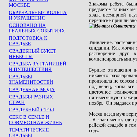
Знакомы ребята были
МОСКВЕ
предметом тайных меч
ОБРУЧАЛЬНЫЕ КОЛЬЦА
хвала всемирной пау
И УКРАШЕНИЯ
переписке пришли звон
ОСНОВАНО НА
РЕАЛЬНЫХ СОБЫТИЯХ
ПОДГОТОВКА К
Удивление, растерянн
СВАДЬБЕ
свидании. Как могли 
СВАДЕБНЫЙ БУКЕТ
растворение друг в
НЕВЕСТЫ
компенсировать минуты
СВАДЬБА ЗА ГРАНИЦЕЙ
И ПУТЕШЕСТВИЯ
Бурные отношения пе
никакого разочарован
СВАДЬБЫ
произошла не совсем т
ЗНАМЕНИТОСТЕЙ
под венец, когда все
СВАДЕБНАЯ МОДА
цветочное великоле
СВАДЬБЫ РАЗНЫХ
пятимесячную стажиров
СТРАН
ноябрь. Он выдался п
СВАДЕБНЫЙ СТОЛ
Месяц назад муж верну
СЕКС В СЕМЬЕ И
- Я знаю место, где 
СОВМЕСТНАЯ ЖИЗНЬ
райской свадьбе в том
ТЕМАТИЧЕСКИЕ
году.
СВАДЬБЫ