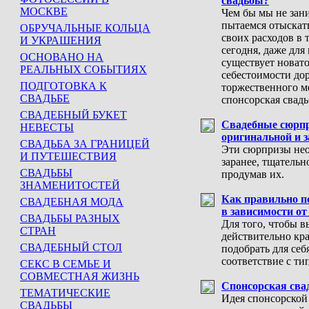
свадьбы?
МОСКВЕ
Чем бы мы не зан
пытаемся отыскат
ОБРУЧАЛЬНЫЕ КОЛЬЦА
своих расходов в 
И УКРАШЕНИЯ
сегодня, даже для
ОСНОВАНО НА
существует новат
РЕАЛЬНЫХ СОБЫТИЯХ
себестоимости дор
ПОДГОТОВКА К
торжественного м
СВАДЬБЕ
спонсорская свадь
СВАДЕБНЫЙ БУКЕТ
Свадебные сюрпр
НЕВЕСТЫ
оригинальной и 
СВАДЬБА ЗА ГРАНИЦЕЙ
Эти сюрпризы нео
И ПУТЕШЕСТВИЯ
заранее, тщательн
СВАДЬБЫ
продумав их.
ЗНАМЕНИТОСТЕЙ
Как правильно по
СВАДЕБНАЯ МОДА
в зависимости о
СВАДЬБЫ РАЗНЫХ
Для того, чтобы в
СТРАН
действительно кр
СВАДЕБНЫЙ СТОЛ
подобрать для себ
соответствие с ти
СЕКС В СЕМЬЕ И
СОВМЕСТНАЯ ЖИЗНЬ
Спонсорская сва
ТЕМАТИЧЕСКИЕ
Идея спонсорской
СВАДЬБЫ