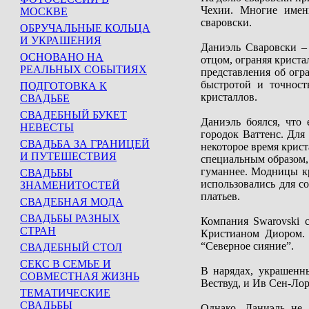
Чехии. Многие имен
МОСКВЕ
сваровски.
ОБРУЧАЛЬНЫЕ КОЛЬЦА
И УКРАШЕНИЯ
Даниэль Сваровски – 
ОСНОВАНО НА
отцом, ограняя криста
РЕАЛЬНЫХ СОБЫТИЯХ
представления об огр
быстротой и точност
ПОДГОТОВКА К
кристаллов.
СВАДЬБЕ
СВАДЕБНЫЙ БУКЕТ
Даниэль боялся, что 
НЕВЕСТЫ
городок Ваттенс. Для
СВАДЬБА ЗА ГРАНИЦЕЙ
некоторое время крис
И ПУТЕШЕСТВИЯ
специальным образом,
гуманнее. Модницы к
СВАДЬБЫ
использовались для со
ЗНАМЕНИТОСТЕЙ
платьев.
СВАДЕБНАЯ МОДА
СВАДЬБЫ РАЗНЫХ
Компания Swarovski с
СТРАН
Кристианом Диором. 
“Северное сияние”.
СВАДЕБНЫЙ СТОЛ
СЕКС В СЕМЬЕ И
В нарядах, украшенн
СОВМЕСТНАЯ ЖИЗНЬ
Вествуд, и Ив Сен-Лор
ТЕМАТИЧЕСКИЕ
СВАДЬБЫ
Однако, Даниэль не 